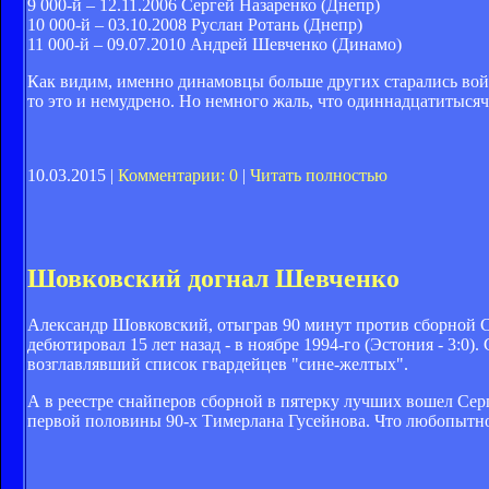
9 000-й – 12.11.2006 Сергей Назаренко (Днепр)
10 000-й – 03.10.2008 Руслан Ротань (Днепр)
11 000-й – 09.07.2010 Андрей Шевченко (Динамо)
Как видим, именно динамовцы больше других старались войт
то это и немудрено. Но немного жаль, что одиннадцатитыся
10.03.2015 |
Комментарии: 0
|
Читать полностью
Шовковский догнал Шевченко
Александр Шовковский, отыграв 90 минут против сборной Сл
дебютировал 15 лет назад - в ноябре 1994-го (Эстония - 3:0
возглавлявший список гвардейцев "сине-желтых".
А в реестре снайперов сборной в пятерку лучших вошел Сер
первой половины 90-х Тимерлана Гусейнова. Что любопытно,