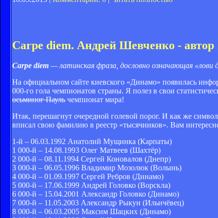
Carpe diem. Андрей Шевченко - автор
Carpe diem
— латинская фраза, дословно означающая «лови де
На официальном сайте киевского «Динамо» появилась инфо
000-го гола чемпионатов страны. Я полез в свои статистичес
осьминог Пауль
чемпионат мира!
Итак, перешагнут очередной голевой порог. И как же симво
вписал свою фамилию в реестр «тысячников». Вам интересно,
1-й – 06.03.1992 Анатолий Мущинка (Карпаты)
1 000-й – 14.08.1993 Олег Матвеев (Шахтёр)
2 000-й – 08.11.1994 Сергей Коновалов (Днепр)
3 000-й – 06.05.1996 Владимир Мозолюк (Волынь)
4 000-й – 01.09.1997 Сергей Ребров (Динамо)
5 000-й – 17.06.1999 Андрей Головко (Ворскла)
6 000-й – 15.04.2001 Александр Головко (Динамо)
7 000-й – 11.05.2003 Александр Рыкун (Ильичёвец)
8 000-й – 06.03.2005 Максим Шацких (Динамо)