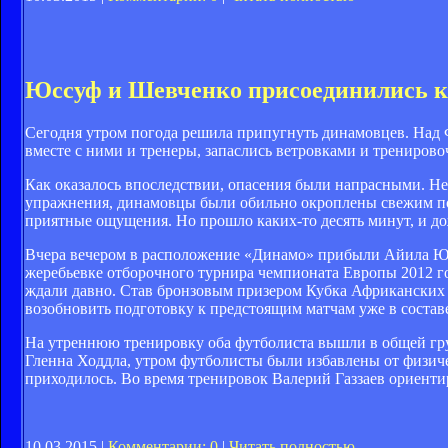
Юссуф и Шевченко присоединились к
Сегодня утром погода решила припугнуть динамовцев. Над 
вместе с ними и тренеры, запаслись ветровками и трениров
Как оказалось впоследствии, опасения были напрасными. Не
упражнения, динамовцы были обильно окроплены свежим по
приятные ощущения. Но прошло каких-то десять минут, и дож
Вчера вечером в расположение «Динамо» прибыли Айила Юс
жеребьевке отборочного турнира чемпионата Европы 2012 
ждали давно. Став бронзовым призером Кубка Африканских 
возобновить подготовку к предстоящим матчам уже в составе
На утреннюю тренировку оба футболиста вышли в общей гру
Гленна Ходдла, утром футболисты были избавлены от физиче
приходилось. Во время тренировок Валерий Газзаев ориенти
10.03.2015 |
Комментарии: 0
|
Читать полностью