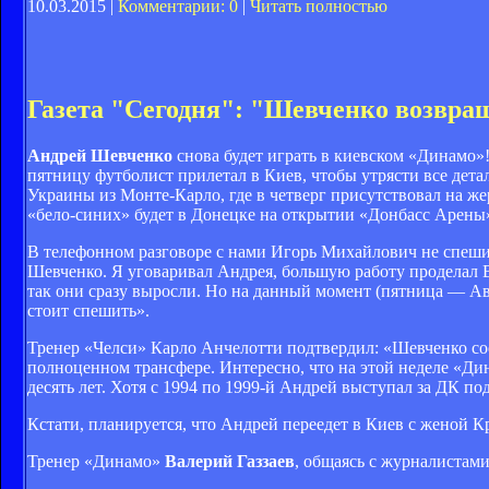
10.03.2015 |
Комментарии: 0
|
Читать полностью
Газета "Сегодня": "Шевченко возвра
Андрей Шевченко
снова будет играть в киевском «Динамо»!
пятницу футболист прилетал в Киев, чтобы утрясти все дет
Украины из Монте-Карло, где в четверг присутствовал на же
«бело-синих» будет в Донецке на открытии «Донбасс Арены»
В телефонном разговоре с нами Игорь Михайлович не спешил
Шевченко. Я уговаривал Андрея, большую работу проделал В
так они сразу выросли. Но на данный момент (пятница — Ав
стоит спешить».
Тренер «Челси» Карло Анчелотти подтвердил: «Шевченко сооб
полноценном трансфере. Интересно, что на этой неделе «Дин
десять лет. Хотя с 1994 по 1999-й Андрей выступал за ДК под
Кстати, планируется, что Андрей переедет в Киев с женой К
Тренер «Динамо»
Валерий Газзаев
, общаясь с журналистами