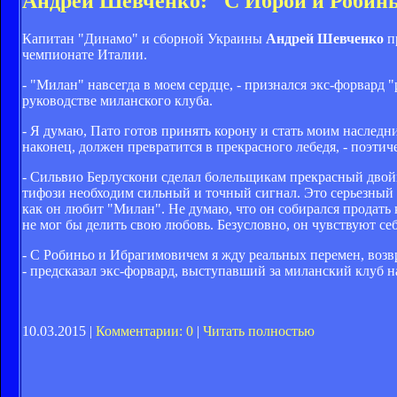
Андрей Шевченко: "С Иброй и Робин
Капитан "Динамо" и сборной Украины
Андрей Шевченко
п
чемпионате Италии.
- "Милан" навсегда в моем сердце, - признался экс-форвард
руководстве миланского клуба.
- Я думаю, Пато готов принять корону и стать моим наслед
наконец, должен превратится в прекрасного лебедя, - поэти
- Сильвио Берлускони сделал болельщикам прекрасный двойн
тифози необходим сильный и точный сигнал. Это серьезный 
как он любит "Милан". Не думаю, что он собирался продать 
не мог бы делить свою любовь. Безусловно, он чувствуют с
- С Робиньо и Ибрагимовичем я жду реальных перемен, возв
- предсказал экс-форвард, выступавший за миланский клуб на
10.03.2015 |
Комментарии: 0
|
Читать полностью