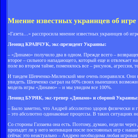
Мнение известных украинцев об игре
«Газета…» расспросила мнение известных украинцев об иг
Леонид КРАВЧУК, экс-президент Украины:
– «Динамо» получило два в одном. Прежде всего – возвраще
второе – сильного нападающего, который еще и отвлекает на
поле во втором тайме, поменялось все – рисунок, агрессия, т
И тандем Шевченко-Милевский мне очень понравился. Они на
увидеть. Шевченко сыграл на 60% своих нынешних возможнос
модель игры «Динамо» – и мы увидим все 100%.
Леонид БУРЯК, экс-тренер «Динамо» и сборной Украины
– Было заметно, что Андрей абсолютно здоров физически и го
– это абсолютно одинаковые процессы. В таких ситуациях не
Со стороны Газзаева она есть. Поэтому, думаю, недели через
пропадет ли у него мотивация после постоянных игр с наши
сейчас это неактуально – Андрею необходима любая игровая