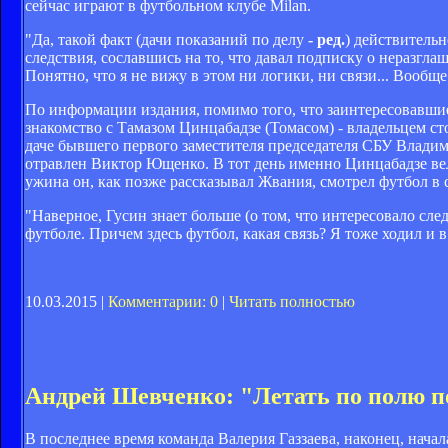
сейчас играют в футбольном клубе Milan.
"Да, такой факт (дачи показаний по делу
- ред.
) действитель
следствия, сославшись на то, что давал подписку о неразглаш
Понятно, что я не вижу в этом ни логики, ни связи... Вообще 
По информации издания, помимо того, что заинтересовавшие
знакомство с Тамазом Цинцабадзе (Томасом) - владельцем с
даче бывшего первого заместителя председателя СБУ Владими
отравлен Виктор Ющенко. В тот день именно Цинцабадзе ве
ужина он, как позже рассказывал Жвания, смотрел футбол в 
"Наверное, Гусин знает больше (о том, что интересовало сле
футболе. Причем здесь футбол, какая связь? Я тоже ходил и в
10.03.2015 |
Комментарии: 0
|
Читать полностью
Андрей Шевченко: "Летать по полю п
В последнее время команда Валерия Газзаева, наконец, нача