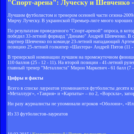
"Спорт-арена": Луческу и Шевченко -
Лучшим футболистом и тренером осенней части сезона-200
Мирчу Луческу. В украинской Премьер-лиге много хороших ф
По результатам проведенного "Спорт-ареной" опроса, в кот
победил 33-летний форвард "Динамо" Андрей Шевченко. В сум
партнер Шевченко по команде 23-летний нападающий Артем М
позицию 25-летний голкипер «Шахтера» Андрей Пятов (11 - 4
В тренерской номинации лучшим на промежуточном финише 
110 баллов (25 - 12 - 11). На второй позиции - 41-летний р
главный тренер "Металлиста" Мирон Маркевич - 61 балл (7 - 1
Цифры и факты
Всего в списке лауреатов упоминаются футболисты десяти кл
«Металлург», «Таврия» и «Карпаты» – по 2, «Ворскла», зап
Ни разу журналисты не упоминали игроков «Оболони», «Иль
Из 33 футболистов-лауреатов