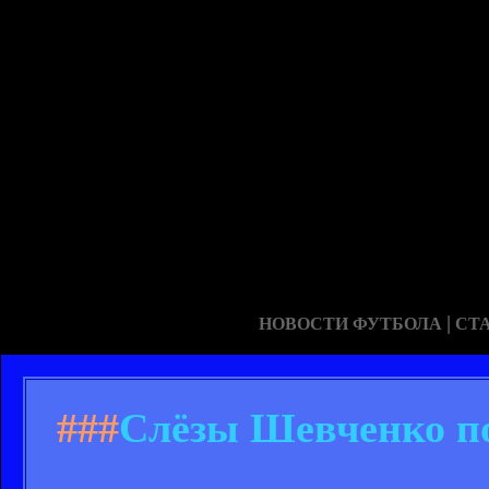
|
НОВОСТИ ФУТБОЛА
СТ
###
Слёзы Шевченко по