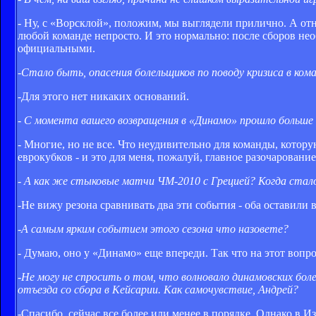
- Ну, с «Ворсклой», положим, мы выглядели прилично. А отн
любой команде непросто. И это нормально: после сборов нео
официальными.
-Стало быть, опасения болельщиков по поводу кризиса в ком
-Для этого нет никаких оснований.
- С момента вашего возвращения в «Динамо» прошло больше 
- Многие, но не все. Что неудивительно для команды, кото
еврокубков - и это для меня, пожалуй, главное разочарование
- А как же стыковые матчи ЧМ-2010 с Грецией? Когда стало 
-Не вижу резона сравнивать два эти события - оба оставили
-А самым ярким событием этого сезона что назовете?
- Думаю, оно у «Динамо» еще впереди. Так что на этот вопро
-Не могу не спросить о том, что волновало динамовских бо
отъезда со сбора в Кейсарии. Как самочувствие, Андрей?
-Спасибо, сейчас все более или менее в порядке. Однако в 