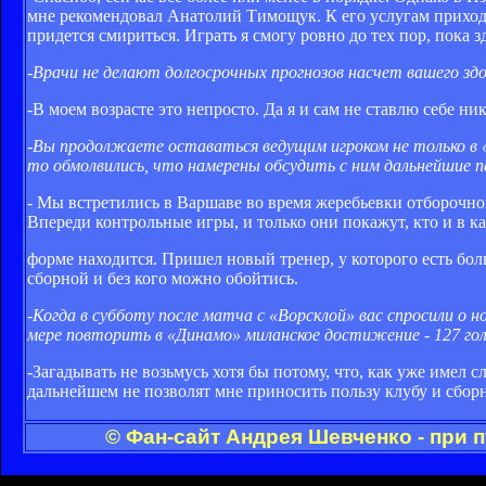
мне рекомендовал Анатолий Тимощук. К его услугам приходит
придется смириться. Играть я смогу ровно до тех пор, пока з
-Врачи не делают долгосрочных прогнозов насчет вашего зд
-В моем возрасте это непросто. Да я и сам не ставлю себе н
-Вы продолжаете оставаться ведущим игроком не только в «Д
то обмолвились, что намерены обсудить с ним дальнейшие п
- Мы встретились в Варшаве во время жеребьевки отборочног
Впереди контрольные игры, и только они покажут, кто и в к
форме находится. Пришел новый тренер, у которого есть бо
сборной и без кого можно обойтись.
-Когда в субботу после матча с «Ворсклой» вас спросили о но
мере повторить в «Динамо» миланское достижение - 127 го
-Загадывать не возьмусь хотя бы потому, что, как уже имел с
дальнейшем не позволят мне приносить пользу клубу и сборн
© Фан-сайт Андрея Шевченко - при 