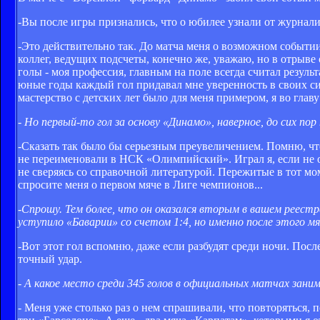
-Вы после игры признались, что о юбилее узнали от журнали
-Это действительно так. До матча меня о возможном событии
коллег, ведущих подсчеты, конечно же, уважаю, но в отрыве
голы - моя профессия, главным на поле всегда считал резуль
юные годы каждый гол придавал мне уверенность в своих си
мастерство с детских лет было для меня примером, я во главу
- Но первый-то гол за основу «Динамо», наверное, до сих пор
-Сказать так было бы серьезным преувеличением. Помню, чт
не переименовали в НСК «Олимпийский». Играл я, если не ош
не сверяясь со справочной литературой. Пережитые в тот мо
спросите меня о первом мяче в Лиге чемпионов...
-Спрошу. Тем более, что он оказался вторым в вашем реестре
уступило «Баварии» со счетом 1:4, но именно после этого мяч
-Вот этот гол вспомню, даже если разбудят среди ночи. Пос
точный удар.
- А какое место среди 345 голов в официальных матчах зан
- Меня уже столько раз о нем спрашивали, что повторяться, 