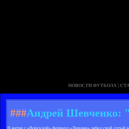
|
НОВОСТИ ФУТБОЛА
СТ
###
Андрей Шевченко: "
В матче с «Ворсклой» форвард «Динамо» забил свой сотый 