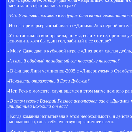
три «Барселоне». А еще - два мяча «Карпатам», которыми я
насчитали в официальных играх?
-345. Учитывались мячи в ведущих дивизионах чемпионатов и
-Но на заре карьеры я забивал за «Динамо-2» в первой лиге. 
-У статистиков свои правила, но мы, если хотите, приплюсу
вспомнить хотя бы один гол, забитый в ее составе?
- Могу. Даже два: в кубковой игре с «Днепром» сделал дубль,
-А самый обидный не забитый гол навскидку назовете?
- В финале Лиги чемпионов-2005 с «Ливерпулем» в Стамбуле
-Пенальти, отраженный Ежи Дудеком?
-Нет. Речь о моменте, случившемся в этом матче немного ран
- В этом сезоне Валерий Газзаев использовал вас в «Динам
инициатива исходила от вас?
- Когда команда испытывала в этом необходимость, я действо
нападающего, где я себя чувствую органичнее всего.
- В чем, на ваш взгляд, причина не слишком выразительной