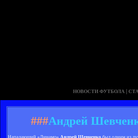
|
НОВОСТИ ФУТБОЛА
СТ
###
Андрей Шевченко
Нападающий «Динамо»
Андрей Шевченко
был одним из лу