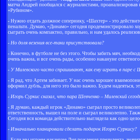
матча Андрей пообщался с журналистами, проанализировав 
«Рубином».
- Нужно отдать должное сопернику, «Шахтер» - это действите
пенальти. Думаю, «Динамо» сегодня продемонстрировало хор
сыграть очень компактно, правильно, и нам удалось реализо
- Но доля везения все-таки присутствовала?
- Конечно, в футболе не без этого. Чтобы забить мяч, необход
очень важна, и все очень рады, особенно накануне ответног
- У Милевского часто спрашивают, как ему играть в паре с 
- Я рад, что Артем забивает. У нас очень хорошее взаимопон
оформил дубль, для него это было важно. Будем надеяться, э
- Игорь Суркис сказал, что пара Шевченко – Милевский сего
- Я думаю, каждый игрок «Динамо» сыграл просто великолеп
ответственность, вышел на поле и сыграл великолепно. Так
Сегодня вся команда действительно выглядела как одно цело
- Изначально планировали сделать подарок Игорю Суркису?
- Если мы играем накануне Дня рождения президента, значит