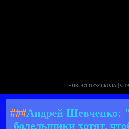
|
НОВОСТИ ФУТБОЛА
СТ
###
Андрей Шевченко: "
болельщики хотят, что