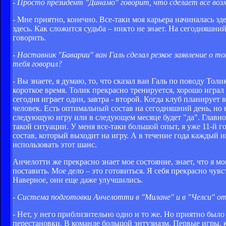
- Просто президент "Динамо" говорит, что сделает все воз
- Мне приятно, конечно. Все-таки моя карьера начиналась здес
здесь. Как сложится судьба – никто не знает. На сегодняшни
говорить.
- Наставник "Баварии" ван Галь сделал резкое заявление о
тебя говорил?
- Вы знаете, я думаю, то, что сказал ван Галь по поводу Тол
короткое время. Толик прекрасно тренируется, хорошо играл 
сегодня играет один, завтра - второй. Когда клуб планирует 
человек. Есть оптимальный состав на сегодняшний день, но н
следующую игру или в следующем месяце будет "да". Главное
такой ситуации. У меня все-таки большой опыт, я уже 11-й го
состав, который выходит на игру. А в течение года каждый и
использовать этот шанс.
Анчелотти же прекрасно знает мое состояние, знает, что я м
поставить. Мое дело – это готовиться. Я себя прекрасно чу
Наверное, они еще даже улучшились.
- Система подготовки Анчелотти в "Милане" и в "Челси" о
- Нет, у него приблизительно одно и то же. Но приятно было 
перестановки. В команде большой энтузиазм. Первые игры,