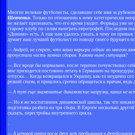
Многие великие футболисты, сделавшие себе имя за рубежом
Шевченко
. Только по отношении к нему категорически неп
не желает признавать, что его время уходит. Форвард уже не 
старому клубу по силам выиграть евротрофей. Последняя по
«Динамо» есть. А еще нам удалось узнать, к чему он привык
думает наш лучший футболист по поводу своего будущего п
— Андрей, не секрет, что ваша карьера сейчас во многом зав
пропустили часть зимних сборов. Какова ныне ситуация?
— Все вроде бы нормально, после терапии почувствовал себя
мне приходится постоянно летать в Германию на процедуры. 
отпуска… Когда возвращался в Украину, как-то неудачно сел 
резкий спазм, и пришлось срочно обращаться к врачам, ведь 
— А тут еще знаменитые динамовские нагрузки, каких не в
— Но я же воспитанник динамовской школы, так что никаки
подготовка разбита на три сбора. В Европе несколько другой
сказать, перестройка внутреннего цикла.
.
— А игровой ритм после двух лет пребывания в футбольном