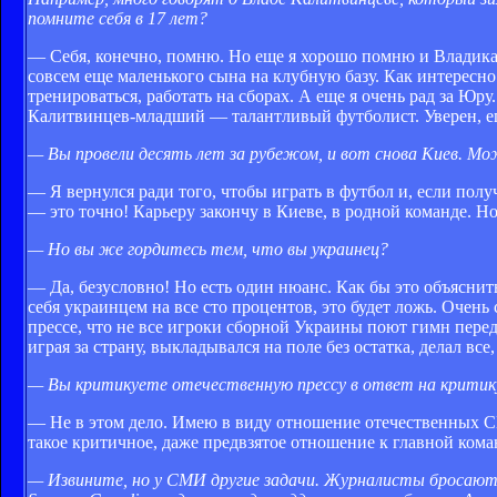
помните себя в 17 лет?
— Себя, конечно, помню. Но еще я хорошо помню и Владика
совсем еще маленького сына на клубную базу. Как интересно 
тренироваться, работать на сборах. А еще я очень рад за Юр
Калитвинцев-младший — талантливый футболист. Уверен, ег
— Вы провели десять лет за рубежом, и вот снова Киев. Мо
— Я вернулся ради того, чтобы играть в футбол и, если пол
— это точно! Карьеру закончу в Киеве, в родной команде. Но 
— Но вы же гордитесь тем, что вы украинец?
— Да, безусловно! Но есть один нюанс. Как бы это объяснит
себя украинцем на все сто процентов, это будет ложь. Очен
прессе, что не все игроки сборной Украины поют гимн перед м
играя за страну, выкладывался на поле без остатка, делал все,
— Вы критикуете отечественную прессу в ответ на критику
— Не в этом дело. Имею в виду отношение отечественных С
такое критичное, даже предвзятое отношение к главной ком
— Извините, но у СМИ другие задачи. Журналисты бросают 