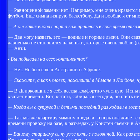
— Равноценной замены нет! Например, мне очень нравится гол
футбол. Еще симпатизирую баскетболу. Да и вообще я от мн
— А от каких видов спорта вам пришлось в свое время отка
— Два могу назвать, это — водные и горные лыжи. Они связа
давненько не становился на коньки, которые очень люблю (р
— Авт.).
- Вы побывали на всех континентах?
— Нет. Не был еще в Австралии и Африке.
— Скажите, а как человек, поживший в Милане и Лондоне, ч
— В Двирковщине я себя всегда комфортно чувствую. Испыты
хватает времени. Вот, кстати, собирался сегодня, но опять н
— Когда вы с супругой и детьми последний раз ходили в гост
— Так мы же квартиру мамину продали, теперь она живет с н
времени провожу на базе, в разъездах, у Кристен съемки в
— Вашему старшему сыну уже пять с половиной. Как раз т
Расскажите что-то из свеженького.