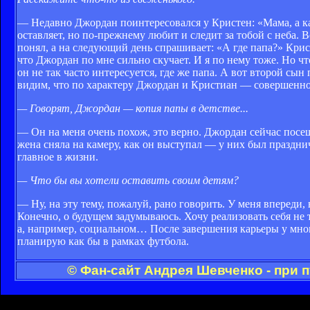
— Недавно Джордан поинтересовался у Кристен: «Мама, а ка
оставляет, но по-прежнему любит и следит за тобой с неба. 
понял, а на следующий день спрашивает: «А где папа?» Крис
что Джордан по мне сильно скучает. И я по нему тоже. Но ч
он не так часто интересуется, где же папа. А вот второй с
видим, что по характеру Джордан и Кристиан — совершенно
— Говорят, Джордан — копия папы в детстве...
— Он на меня очень похож, это верно. Джордан сейчас посе
жена сняла на камеру, как он выступал — у них был праздни
главное в жизни.
— Что бы вы хотели оставить своим детям?
— Ну, на эту тему, пожалуй, рано говорить. У меня впереди, 
Конечно, о будущем задумываюсь. Хочу реализовать себя не т
а, например, социальном… После завершения карьеры у многи
планирую как бы в рамках футбола.
© Фан-сайт Андрея Шевченко - при 