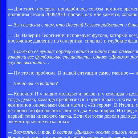
— Для этого, поверьте, понадобилось совсем немного времен
половины сезона-2009/2010 провел, как мне кажется, хорошо
— Вы согласны с тем, что Валерий Газзаев работает в дина
— Да, Валерий Георгиевич исповедует футбол, который вс
постоянное давление на соперника, сильные и глубокие фла
— Только до ее лучших образцов вашей команде пока далеков
говорили все футбольные специалисты, однако «Динамо» рез
группы выходить…
— Ну это не проблема. В нашей ситуации самое главное — в
— Лично вы ее видите?
— Конечно! И у наших молодых игроков, и у команды в целом
тогда, думаю, команда преобразится и будет играть совсем
чемпионов ключевыми были матчи с «Интером». В Италии мы 
незадолго до финального свистка два мяча подряд. Но вряд л
первый тайм киевского матча. Если бы тогда довели дело до
элементарная нехватка опыта.
— Возможно, и так. В состав «Динамо» осенью влилось немало
Например, много говорят о Владе Калитвинцеве, который зи